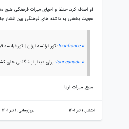
او اضافه کرد: حفظ و احیای میراث فرهنگی هیچ م
هویت بخشی به داشته های فرهنگی بین اقشار جا
tour-france.ir
: تور فرانسه ارزان | تور فرانسه 
tour-canada.ir
: برای دیدار از شگفتی های کشور زیبای کانادا
منبع: میراث آریا
انتشار:
1 تیر 1401
بروزرسانی:
1 تیر 1401