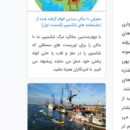
معرفی 10 مکان دیدنی الهام گرفته شده از
اری
نمایشنامه های شکسپیر (قسمت اول)
های
با چهارصدمین سالگرد مرگ شکسپیر، ما 10
فته
مکان را برای توریست های مستقلی که
ونه
شکسپیر را در مغز و قلب یا حتی کوله
پهن
پشتی خود حمل می نمایند پیشنهاد می
کنیم. با خبرنگاران همراه باشید.
اره
های
ند.
 از
شتر
 می
 تر