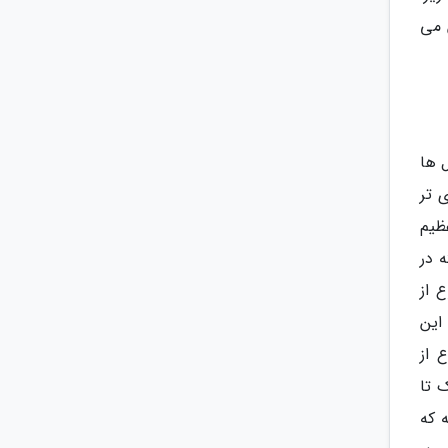
 می
 ها
 تر
ظیم
 در
 از
این
 از
 تا
 که