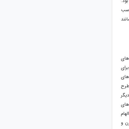
بود.
اسب
نند
های
رای
های
طرح
یگر
های
هام
ن و