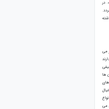
 در
دد.
شته
 می
رند
یفی
 ها
های
یال
واع
 می