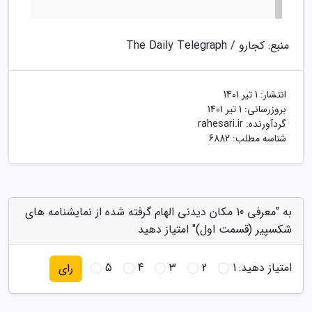
منبع: کجارو / The Daily Telegraph
انتشار:
1 تیر 1401
بروزرسانی:
1 تیر 1401
گردآورنده:
rahesari.ir
شناسه مطلب: 6882
به "معرفی 10 مکان دیدنی الهام گرفته شده از نمایشنامه های
شکسپیر (قسمت اول)" امتیاز دهید
امتیاز دهید:
1
2
3
4
5
رای