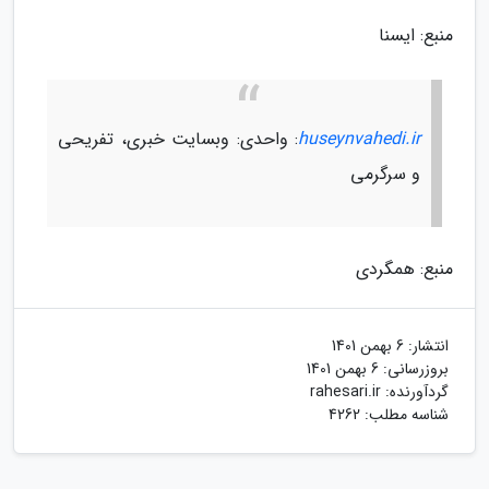
منبع: ایسنا
huseynvahedi.ir
: واحدی: وبسایت خبری، تفریحی
و سرگرمی
منبع: همگردی
انتشار:
6 بهمن 1401
بروزرسانی:
6 بهمن 1401
گردآورنده:
rahesari.ir
شناسه مطلب: 4262