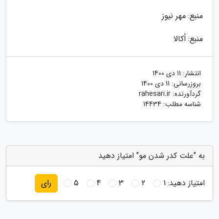
منبع: مهر نیوز
منبع: اُکالا
انتشار:
11 دی 1400
بروزرسانی:
11 دی 1400
گردآورنده:
rahesari.ir
شناسه مطلب: 14434
به "علت کدر شدن مو" امتیاز دهید
امتیاز دهید:
1
2
3
4
5
رای