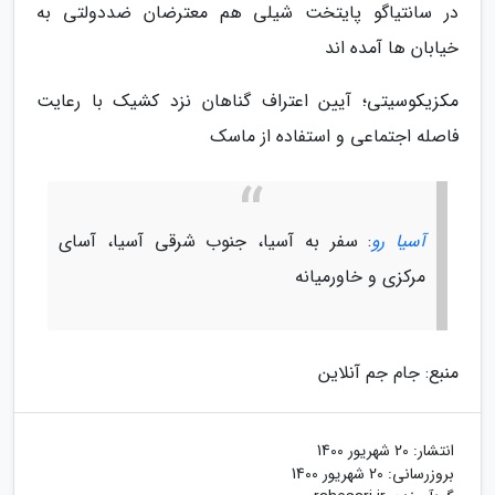
در سانتیاگو پایتخت شیلی هم معترضان ضددولتی به
خیابان ها آمده اند
مکزیکوسیتی؛ آیین اعتراف گناهان نزد کشیک با رعایت
فاصله اجتماعی و استفاده از ماسک
آسیا رو
: سفر به آسیا، جنوب شرقی آسیا، آسای
مرکزی و خاورمیانه
منبع: جام جم آنلاین
انتشار:
20 شهریور 1400
بروزرسانی:
20 شهریور 1400