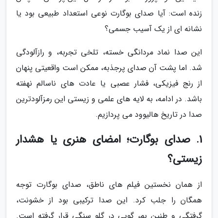
زنده است: آیا صدای بوگارت نوعی استعداد طبیعی بود یا
نشانه ای از یک آسیب جسمی؟
این صدا نماد مردانگی خسته، تلخی تجربه، و رازآلودگی
شد. اما پشت آن صدای پرجذبه، ممکن است واقعیتی پنهان
از رنج فیزیکی، فشار عصبی یا عادت های ناسالم نهفته
باشد. در ادامه، به لایه های علمی و زیستی این رمزآلودترین
صدا در تاریخ هالیوود می پردازیم.
1. صدای بوگارت؛ امضای هنری یا هشدار
زیستی؟
از همان نخستین فیلم های ناطق، صدای بوگارت توجه
همگان را جلب کرد. این صدا ترکیبی بود از خشونت،
گرفتگی و طنین بم، گویی در گلو سنگی قرار گرفته است.