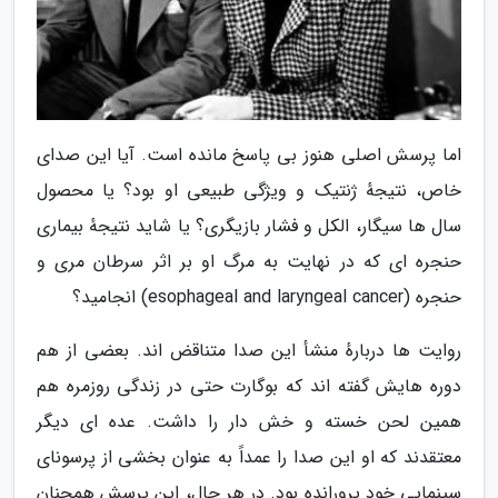
اما پرسش اصلی هنوز بی پاسخ مانده است. آیا این صدای
خاص، نتیجهٔ ژنتیک و ویژگی طبیعی او بود؟ یا محصول
سال ها سیگار، الکل و فشار بازیگری؟ یا شاید نتیجهٔ بیماری
حنجره ای که در نهایت به مرگ او بر اثر سرطان مری و
حنجره (esophageal and laryngeal cancer) انجامید؟
روایت ها دربارهٔ منشأ این صدا متناقض اند. بعضی از هم
دوره هایش گفته اند که بوگارت حتی در زندگی روزمره هم
همین لحن خسته و خش دار را داشت. عده ای دیگر
معتقدند که او این صدا را عمداً به عنوان بخشی از پرسونای
سینمایی خود پرورانده بود. در هر حال، این پرسش همچنان