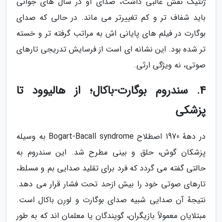
ژنتیک نقش غالبی داشت، صدای او در سال های جوانی
باید شفاف تر و کم تغییرتر می ماند. در حالی که صدای
بوگارت در فیلم های پایانی اش به مراتب گرفته تر و خسته
تر شده بود. این نشانه ای است از فرسایش تدریجی تارهای
صوتی، نه ویژگی ارثی.
4. سندروم بوگارت-باکال؛ از هالیوود تا
پزشکی
در دههٔ 1970 اصطلاح Bogart-Bacall syndrome به وسیله
پزشکان گوش، حلق و بینی مطرح شد. این سندروم به
حالتی گفته می گردد که فرد برای تقلید صدایی بم و مسلط،
تارهای صوتی خود را بیش ازحد تحت فشار قرار می دهد.
نتیجهٔ آن صدایی شبیه صدای بوگارت و لورِن باکال است.
مبتلایان معمولاً بازیگران، گویندگان یا معلمان اند که به طور