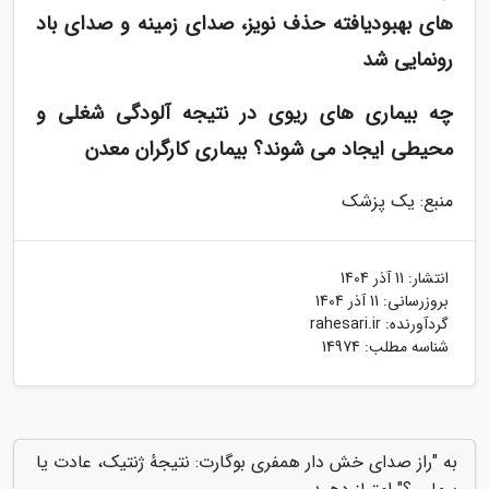
های بهبودیافته حذف نویز، صدای زمینه و صدای باد
رونمایی شد
چه بیماری های ریوی در نتیجه آلودگی شغلی و
محیطی ایجاد می شوند؟ بیماری کارگران معدن
منبع: یک پزشک
انتشار:
11 آذر 1404
بروزرسانی:
11 آذر 1404
گردآورنده:
rahesari.ir
شناسه مطلب: 14974
به "راز صدای خش دار همفری بوگارت: نتیجهٔ ژنتیک، عادت یا