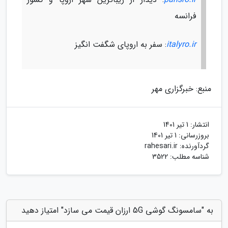
فرانسه
italyro.ir
: سفر به اروپای شگفت انگیز
منبع: خبرگزاری مهر
انتشار:
1 تیر 1401
بروزرسانی:
1 تیر 1401
گردآورنده:
rahesari.ir
شناسه مطلب: 3522
به "سامسونگ گوشی 5G ارزان قیمت می سازد" امتیاز دهید