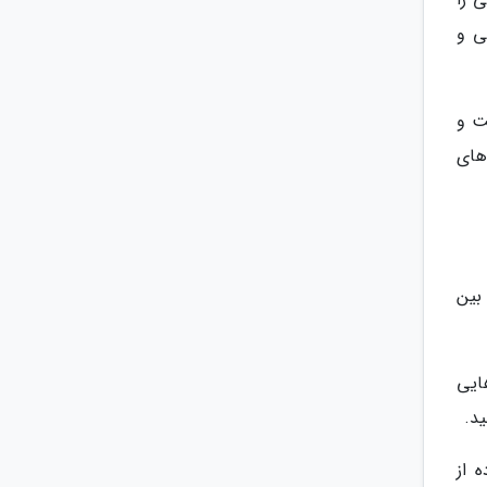
ی و
ت و
های
بین
ایی
د.
 از