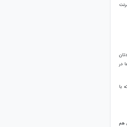
رنت
تان
 در
 با
 هم