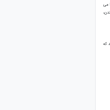
ا می
دن،
 که