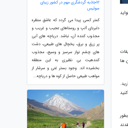
12جاذبه گردشگری مهم در کشور زیبای
سوئیس
اید
کمتر کسی پیدا می گردد که عاشق منظره
دلبربای آلپ و روستاهای عجیب و غریب و
مجذوب کننده آن، نباشد. دریاچه های آبی
پر زرق و برق، یخچال های طبیعی، دشت
قات
های چشم نواز سرسبز و وسیع، مجذوب
کنندهیت بی نظیری به این منطقه
آن ها
بخشیده اند. وجود بستر غنی و سرشار از
مواهب طبیعی حاصل از کوه ها و دریاچه...
ید.
نید
طور
دند