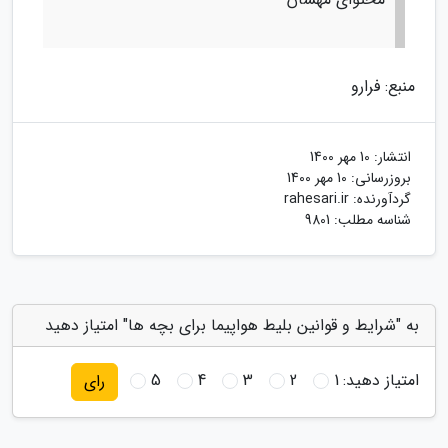
منبع: فرارو
انتشار:
10 مهر 1400
بروزرسانی:
10 مهر 1400
گردآورنده:
rahesari.ir
شناسه مطلب: 9801
به "شرایط و قوانین بلیط هواپیما برای بچه ها" امتیاز دهید
امتیاز دهید:
1
2
3
4
5
رای