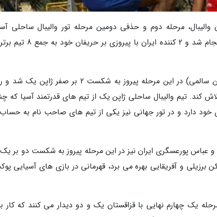
 والیبال، مرحله دوم و حذفی دومین مرحله تور والیبال ساحلی آسی
اقیانوسیه امروز چهارشنبه در شهر سانخولا تایلند انجام شد و 2 کننده ایران با پیرو
تیم ملی الف والیبال ساحلی (رحمان رئوفی و بهمن سالمی) در این مرحله پیروز به شکست 2 بر صفر ژا
م برتر برای صعود تلاش کند. تیم والیبال ساحلی ژاپن یک از تیم های قدرتمند آسیا که 
ری خود دارد و در تور جهانی نیز یکی از تیم های صاحب نام به حساب
و عباس پورعسگری ایران نیز در این مرحله پیروز به شکست دو بر یک 
 برزیلی و آفریقایی بهره می برد، قهرمانی در بازی های آسیایی پوکت
حله یک چهارم نهایی با قزاقستان یک و دو دیدار می کنند که کار بس