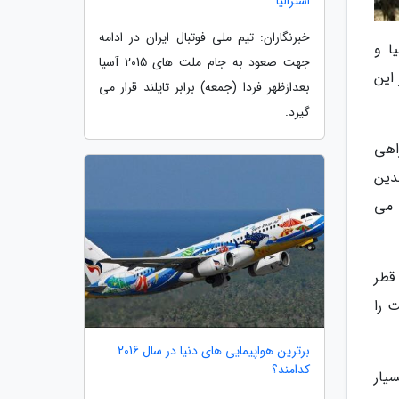
استرالیا
خبرنگاران: تیم ملی فوتبال ایران در ادامه
ا و
جهت صعود به جام ملت های 2015 آسیا
زی بر حریفان خود به جمع 8 تیم برتر این
بعدازظهر فردا (جمعه) برابر تایلند قرار می
گیرد.
پن یک شد و راهی
چندین
 می
قطر
 را
برترین هواپیمایی های دنیا در سال 2016
کدامند؟
یار