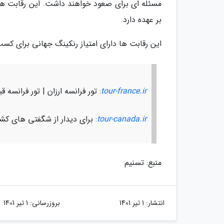
بر عهده دارد.
این رقابت ها دارای امتیاز رنکینگ جهانی برای کسب سهمیه الم
tour-france.ir
: تور فرانسه ارزان | تور فرانسه 
tour-canada.ir
: برای دیدار از شگفتی های کشور زیبای کانادا
منبع: تسنیم
انتشار:
1 تیر 1401
بروزرسانی:
1 تیر 1401