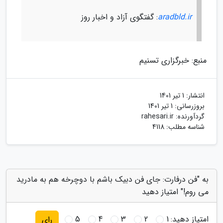
aradbld.ir
: گفتگوی آزاد و اخبار روز
منبع: خبرگزاری تسنیم
انتشار:
1 تیر 1401
بروزرسانی:
1 تیر 1401
گردآورنده:
rahesari.ir
شناسه مطلب: 4118
به "فن درفارت: جای فن دبیک باشم با دوچرخه هم به مادرید
می روم!" امتیاز دهید
امتیاز دهید:
1
2
3
4
5
رای