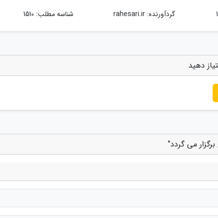
گردآورنده:
rahesari.ir
شناسه مطلب: 1510
تیاز دهید
رگزار می گردد"