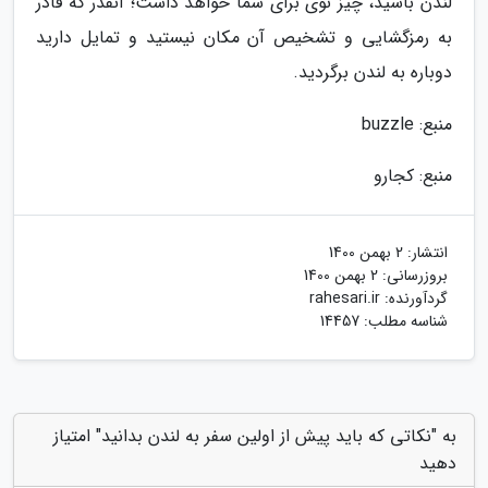
لندن باشید، چیز نوی برای شما خواهد داشت؛ آنقدر که قادر
به رمزگشایی و تشخیص آن مکان نیستید و تمایل دارید
دوباره به لندن برگردید.
منبع: buzzle
منبع: کجارو
انتشار:
2 بهمن 1400
بروزرسانی:
2 بهمن 1400
گردآورنده:
rahesari.ir
شناسه مطلب: 14457
به "نکاتی که باید پیش از اولین سفر به لندن بدانید" امتیاز
دهید