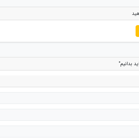
هید
د بدانیم"