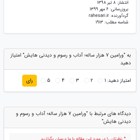
انتشار:
8 تیر 1398
بروزرسانی:
6 مهر 1399
گردآورنده:
rahesari.ir
شناسه مطلب: 1913
به "ورامین 7 هزار ساله؛ آداب و رسوم و دیدنی هایش" امتیاز
دهید
امتیاز دهید:
1
2
3
4
5
رای
دیدگاه های مرتبط با "ورامین 7 هزار ساله؛ آداب و رسوم و
دیدنی هایش"
* نظرتان را در مورد این مقاله با ما درمیان بگذارید