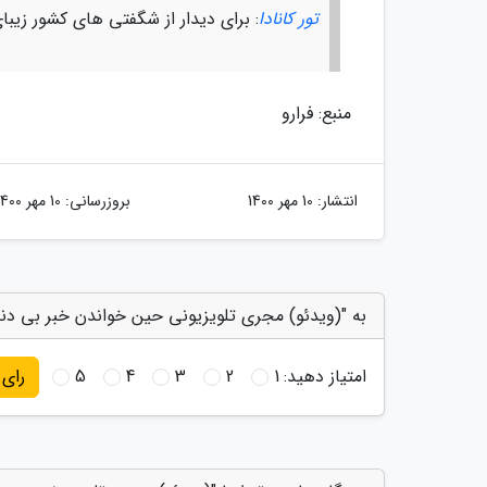
تور کانادا
: برای دیدار از شگفتی های کشور زیبای کانادا و دریافت 
منبع: فرارو
انتشار:
10 مهر 1400
بروزرسانی:
10 مهر 1400
به "(ویدئو) مجری تلویزیونی حین خواندن خبر بی دند
امتیاز دهید:
1
2
3
4
5
رای