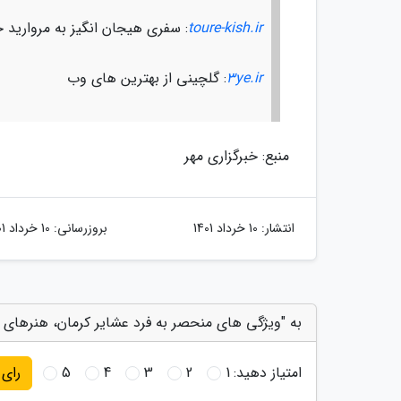
toure-kish.ir
: سفری هیجان انگیز به مروارید 
3ye.ir
: گلچینی از بهترین های وب
منبع: خبرگزاری مهر
انتشار:
10 خرداد 1401
بروزرسانی:
10 خرداد 1401
به "ویژگی های منحصر به فرد عشایر کرمان، هنرهای د
امتیاز دهید:
1
2
3
4
5
رای