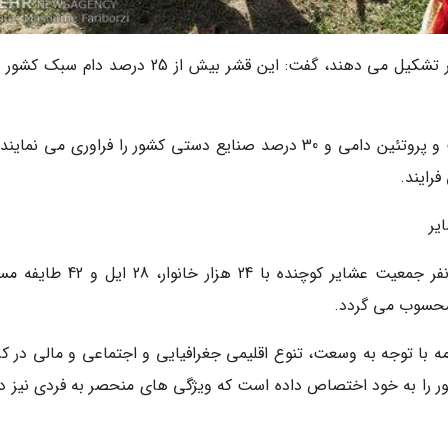
وی با بیان اینکه 1.6 درصد جمعیت کشور را عشایر تشکیل می دهند، گفت: این قشر بیش از 25 درصد دا
میزبان ادامه داد: عشایر نزدیک به 20 درصد گوشت و پروتئین دامی و 30 درصد صنایع دستی کشور را فراوری می نم
رایند.
یر
وی ابراز داشت: استان کرمان با داشتن 109 هزار نفر جمعیت عشایر کوچنده با 24 هزار
محسوب می گردد.
ه با توجه به وسعت، تنوع اقلیمی جغرافیایی و اجتماعی و مالی در کر
ر را به خود اختصاص داده است که ویژگی های منحصر به فردی نیز در