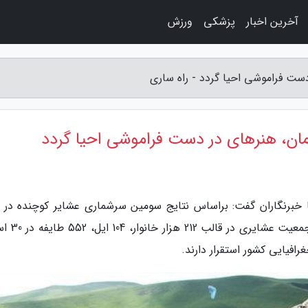
آخرین اخبار
پزشکی
ورزش
ست فراموشی احیا گردد - راه ساری
مان، هنرهای در دست فراموشی احیا گردد
با خبرنگاران گفت: براساس نتایج سومین سرشماری عشایر کوچنده در 
1387، کشورمان دارای یک میلیون و 300 هزار 