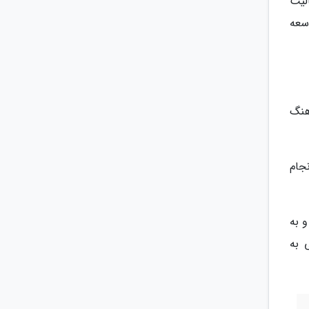
لیت
سعه
هنگ
جام
 به
 به