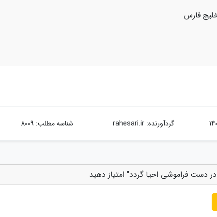
خلیج فارس
گردآورنده:
rahesari.ir
شناسه مطلب: 8009
ر دست فراموشی احیا گردد" امتیاز دهید