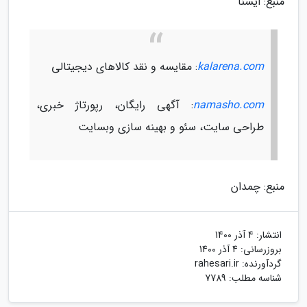
منبع: ایسنا
kalarena.com
: مقایسه و نقد کالاهای دیجیتالی
namasho.com
: آگهی رایگان، رپورتاژ خبری،
طراحی سایت، سئو و بهینه سازی وبسایت
منبع: چمدان
انتشار:
4 آذر 1400
بروزرسانی:
4 آذر 1400
گردآورنده:
rahesari.ir
شناسه مطلب: 7789