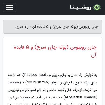
چای رویبوس (بوته چای سرخ) و 5 فایده آن - راه ساری
چای رویبوس (بوته چای سرخ) و 5 فایده
آن
به گزارش راه ساری، چای رویبوس (Rooibos tea)، که با نام
چای بوته سرخ یا چای رد بوش (red bush tea) نیز شناخته
می گردد، از برگ های گیاه خاصی به نام آسپالاتوس لینریس
(aspalathus linearis) به دست می آید که معمولا در غرب
آفریقا کشت می گردد و ارتباطی با گیاه کاملیا سیننسیس که