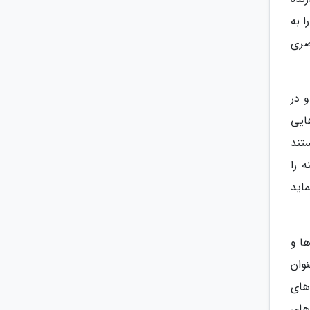
دنظر را به
صری
د و در
بلیت هایی
هستند
 را
FHD+ پشتیبانی می نماید
ا و
Ar اشاره کنیم. به عنوان
 های
 های