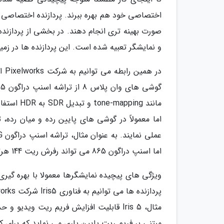
صورت بهینه تری انجام دهند. در بخشی از پردازند
و نمایشگر تعبیه شده است. این پردازنده ها در زمی
در 
مانند ing
اما معمولاً در گوشی های پایین رده و میان رده، 
اما اسنپ دراگون 865 می تواند رفرش ریت 144 هرتز تا رزولوشن QHD+ را مدیریت کند.
ویژگی های پیچیده نمایشگرها معمولا با بهره گیری
مثال، Iris 5 قابلیت افزایش فریم ریت وی
مبتنی بر فریم ریت پایین یاری می نماید که برای ک