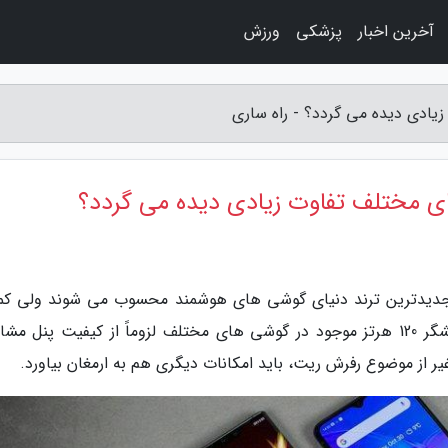
آخرین اخبار
پزشکی
ورزش
اه ساری، نمایشگر های 120 و 90 هرتز جدیدترین ترند دنیای گوشی های هوشمند محسوب می شوند ولی 
های تبلیغاتی نباید شما را فریب بدهند. هر نمایشگر 120 هرتز موجود در گوشی های مختلف لزوماً از کیفیت پنل 
غیر از موضوع رفرش ریت، باید امکانات دیگری هم به ارمغان بیاورد.