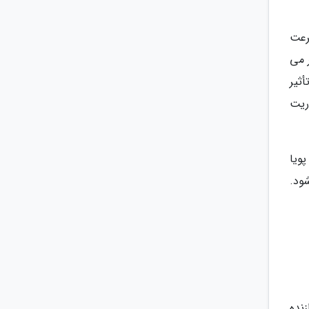
د سرعت
ر می
ثیر
 نظر می رسد در اندروید 11، رفرش ریت
ویا
شود.
نده