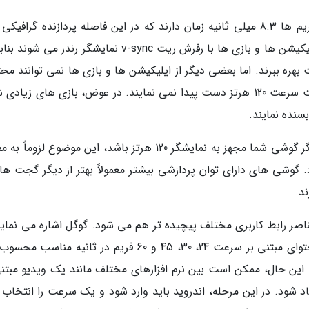
طبق اعلام گوگل، نمایشگر های 120 هرتز در بین فریم ها 8.3 میلی ثانیه زمان دارند که در این فاصله پردازنده گرافی
بتواند انواع محتوا را به موقع رندر کند. بعضی از اپلیکیشن ها و بازی ها با رفرش ریت v-sync نمایشگر رندر 
 بهره ببرند. اما بعضی دیگر از اپلیکیشن ها و بازی ها نمی توانند مح
خود را با این سرعت رندر نمایند و بنابراین به نهایت سرعت 120 هرتز دست پیدا نمی نمایند. در عوض، بازی های زیا
هدف ما از مطرح کردن این موضوع این است که اگر گوشی شما مجهز به نمایشگر 120 هرتز باشد، این موضوع لزو
رعت 120 هرتز نخواهد بود. گوشی های دارای توان پردازشی بیشتر معمولاً بهتر از دیگر گجت 
د.
ناصر رابط کاربری مختلف پیچیده تر هم می شود. گوگل اشاره می نماید
نمایشگر های 120 هرتز برای مشاهده بدون لگ محتوای مبتنی بر سرعت 24، 30، 45 و 60 فریم در ثانیه م
بخش پذیر هستند. با این حال، ممکن است بین نرم افزارهای مختلف مانند یک ویدیو مبتن
 شود. در این مرحله، اندروید باید وارد شود و یک سرعت را انتخاب ک