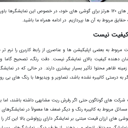
با توجه به استقبال شرکت های مختلف از نمایشگر های 120 هرتز برای گوشی های خود، در خصوص این نمایشگرها 
قایق مربوط به آن ها بپردازیم. در ادامه همراه ما باشید.
9 هرتز می توانند حرکت مربوط به بعضی اپلیکیشن ها و عناصری از رابط کاربری را نرم تر
ان دهنده کیفیت بالای نمایشگر نیست. دقت رنگ، تصحیح گاما و ت
گر به درستی کالیبره نشده باشد، تصاویر و ویدیوها با رنگ های بی رو
شرکت های گوناگون حتی اگر رفرش ریت مشابهی داشته باشند، اما بس
 مسائل مربوط به کالیبره رنگ و دیگر ضعف ها معمولاً در نمایشگرهای ا
 های ارزان قیمت مبتنی بر نمایشگر دارای رزولوشن بالا این کار را ب
یشگر موردنظر انجام می دهند. از طرف دیگر، نمایشگرهای بسیاری