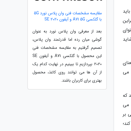
کی باید
مقایسه مشخصات فنی وان پلاس نورد 5G
با گلکسی A71 5G و آیفون SE 2020
می شوند بنابراین
توای
بعد از معرفی وان پلاس نورد به عنوان
دی شاید
گوشی میان رده اما قدرتمند وان پلاس،
تصمیم گرفتیم به مقایسه مشخصات فنی
این محصول با گلکسی A71 و آیفون SE
ماً به معنای
2020 بپردازیم تا ببینیم در نهایت کدام یک
ها می
از آن ها می توانند روی کاغذ، محصول
بهتری برای کاربران باشند.
 که
ناسب محسوب می
ی بر
ند؛