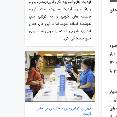
آپدیت های اندروید یکی از پردردسرترین و
پرباگ ترین آپدیت ها بوده است. اگرچه
باورهای
قابلیت های خوبی را به گوشی های
هوشمند اضافه نموده اما با این حال همان
اندروید قدیمی است؛ با خوبی ها و بدی
های همیشگی اش.
 جلوه
راز
سفیدی همگی مستقل از رفرش ریت هستند و در زمینه ظاهر محتوا تأثیر بسیار بیشتری دارند. در حالی که در نمایشگر 120
ح یا
یار
رزان
رای
بهترین گوشی های پیشنهادی بر اساس
قیمت
 از