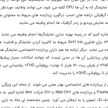
اختصاصی خود هم بهره ببرند. پردازنده اختصاصی نمایشگر که به آن ها DPU گفته می شود، می توانند وظایف مور
ه گرافیکی تراشه های اسنپ دراگون، پردازنده های مربوط به محتوای ب
نه نمایش ویدیو و رندر گرافیک ها انجام وظیفه می نمایند.
همین رابطه می توانیم به شرکت Pixelworks اشاره کنیم که در زمینه بهینه سازی نمایشگرها انجام وظیفه می نمای
گوشی های وان پلاس 8 از تراشه اسنپ دراگون 865 برای فناوری Soft Iris مربوط به کالیبره کردن نمایشگر و قا
tone-mapp و تبدیل SDR به HDR استفاده می نماید. دیگر تراشه ها هم دارای پردازنده اختصاصی نمایشگر 
توان پردازشی آن ها در حدی نیست که بتوانند امکانات بسیار پیشرفته
عملی نمایند. به عنوان مثال، تراشه اسنپ دراگون 765G از رفرش ریت 120 هرتز تا نهایت رزولوشن 
 از پردازنده های اختصاصی بهتر عملی می شوند. از جمله این ویژگی ه
پردازنده ها می توانیم به فناوری Iris5 شرکت Pixelworks و پردازنده های Mali-D77 یا D71 شرکت m
دیو و حذف لگ تصویر را به ارمغان می آورد. چنین مشخصه ای مثلا به بازی
اربر به صورت روان تر نمایش داده شوند. نمونه های پیشرفته پردازنده