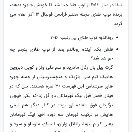
فیفا در سال 2016 از توپ طلا جدا شد تا خودش جایزه بدهد،
برنده توپ طلای مجله معتبر فرانس فوتبال 12 آذر اعلام می
گردد.
رونالدو؛ توپ طلای بی رقیب 2016
فلش بک: آینده رونالدو بعد از توپ طلای پنجم چه
خواهد شد؟
گرت بیل بال رئال مادرید و تیم ملی ولز و کوین دبروین
هافبک تیم ملی بلژیک و منچسترسیتی از جمله چهره
های سرشناس این فهرست 30 نفره هستند. بیل که در
فینال فصل قبل لیگ قهرمانان دو گل زد-که یکی قیچی
برگردان فوق العاده ای بود- در کنار دیگر هم تیمی
هایش در ترکیب قهرمان سه دوره اخیر لیگ قهرمانان
یعنی کریم بنزما، رافائل واران، ایسکو، مارسلو و سرخیو