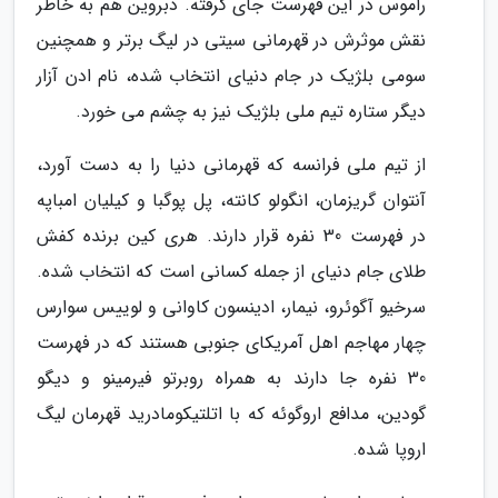
راموس در این فهرست جای گرفته. دبروین هم به خاطر
نقش موثرش در قهرمانی سیتی در لیگ برتر و همچنین
سومی بلژیک در جام دنیای انتخاب شده، نام ادن آزار
دیگر ستاره تیم ملی بلژیک نیز به چشم می خورد.
از تیم ملی فرانسه که قهرمانی دنیا را به دست آورد،
آنتوان گریزمان، انگولو کانته، پل پوگبا و کیلیان امباپه
در فهرست 30 نفره قرار دارند. هری کین برنده کفش
طلای جام دنیای از جمله کسانی است که انتخاب شده.
سرخیو آگوئرو، نیمار، ادینسون کاوانی و لوییس سوارس
چهار مهاجم اهل آمریکای جنوبی هستند که در فهرست
30 نفره جا دارند به همراه روبرتو فیرمینو و دیگو
گودین، مدافع اروگوئه که با اتلتیکومادرید قهرمان لیگ
اروپا شده.