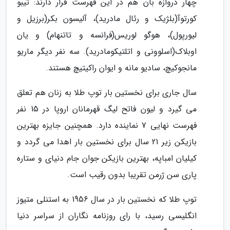
چهار دروازه بان هم در این فهرست قرار دارند: تیبو
کورتوآ(بلژیک و رئال مادرید)، آلیسون بکر(برزیل و
لیورپول)، هوگو لوریس(فرانسه و تاتنهام) و یان
اوبلاک(اسلوونی و اتلتیکومادرید). سه نفر دیگر ماریو
مانجوکیچ، سادیو مانه و ایوان راکیتیچ هستند.
سال جاری برای نخستین بار توپ طلا به زنان هم تعلق
می گیرد و لیون فاتح لیگ قهرمانان اروپا در 15 نفر
فهرست نهایی 7 نماینده دارد. همچنین جایزه بهترین
بازیکن زیر 21 سال برای نخستین بار اهدا می گردد و
کیلیان امباپه، بهترین بازیکن جوان جام دنیای و ستاره
پاری سن ژرمن تقریبا بدون رقیب است.
توپ طلا که نخستین بار در سال 1956 به استنلی متیوز
انگلیسی رسید، با رای روزنامه نگاران از سراسر دنیا