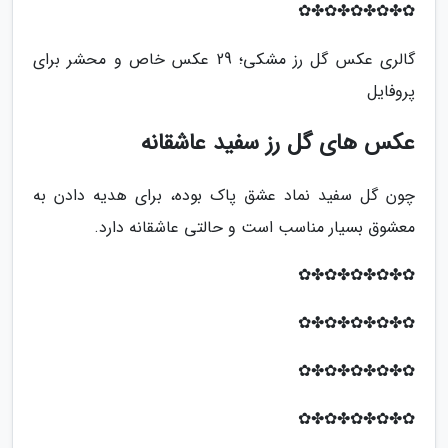
✿✤✿✤✿✤✿✤✿
گالری عکس گل رز مشکی؛ 29 عکس خاص و محشر برای
پروفایل
عکس های گل رز سفید عاشقانه
چون گل سفید نماد عشق پاک بوده، برای هدیه دادن به
معشوق بسیار مناسب است و حالتی عاشقانه دارد.
✿✤✿✤✿✤✿✤✿
✿✤✿✤✿✤✿✤✿
✿✤✿✤✿✤✿✤✿
✿✤✿✤✿✤✿✤✿