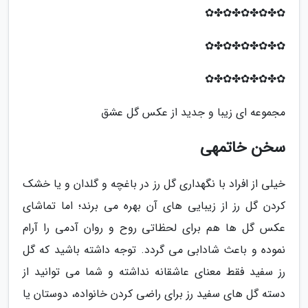
✿✤✿✤✿✤✿✤✿
✿✤✿✤✿✤✿✤✿
✿✤✿✤✿✤✿✤✿
مجموعه ای زیبا و جدید از عکس گل عشق
سخن خاتمهی
خیلی از افراد با نگهداری گل رز در باغچه و گلدان و یا خشک
کردن گل رز از زیبایی های آن بهره می برند؛ اما تماشای
عکس گل ها هم برای لحظاتی روح و روان آدمی را آرام
نموده و باعث شادابی می گردد. توجه داشته باشید که گل
رز سفید فقط معنای عاشقانه نداشته و شما می توانید از
دسته گل های سفید رز برای راضی کردن خانواده، دوستان یا