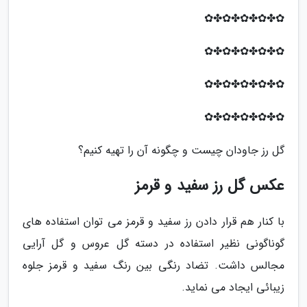
✿✤✿✤✿✤✿✤✿
✿✤✿✤✿✤✿✤✿
✿✤✿✤✿✤✿✤✿
✿✤✿✤✿✤✿✤✿
گل رز جاودان چیست و چگونه آن را تهیه کنیم؟
عکس گل رز سفید و قرمز
با کنار هم قرار دادن رز سفید و قرمز می توان استفاده های
گوناگونی نظیر استفاده در دسته گل عروس و گل آرایی
مجالس داشت. تضاد رنگی بین رنگ سفید و قرمز جلوه
زیبائی ایجاد می نماید.