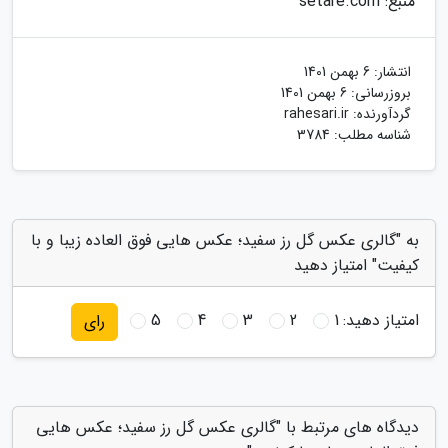
منبع: setare.com
انتشار:
6 بهمن 1401
بروزرسانی:
6 بهمن 1401
گردآورنده:
rahesari.ir
شناسه مطلب: 3784
به "گالری عکس گل رز سفید؛ عکس هایی فوق العاده زیبا و با
کیفیت" امتیاز دهید
امتیاز دهید:
1
2
3
4
5
رای
دیدگاه های مرتبط با "گالری عکس گل رز سفید؛ عکس هایی