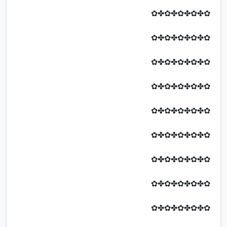
✿✤✿✤✿✤✿✤✿
✿✤✿✤✿✤✿✤✿
✿✤✿✤✿✤✿✤✿
✿✤✿✤✿✤✿✤✿
✿✤✿✤✿✤✿✤✿
✿✤✿✤✿✤✿✤✿
✿✤✿✤✿✤✿✤✿
✿✤✿✤✿✤✿✤✿
✿✤✿✤✿✤✿✤✿