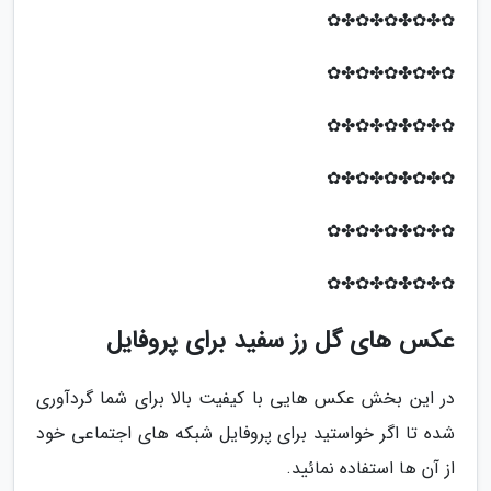
✿✤✿✤✿✤✿✤✿
✿✤✿✤✿✤✿✤✿
✿✤✿✤✿✤✿✤✿
✿✤✿✤✿✤✿✤✿
✿✤✿✤✿✤✿✤✿
✿✤✿✤✿✤✿✤✿
عکس های گل رز سفید برای پروفایل
در این بخش عکس هایی با کیفیت بالا برای شما گردآوری
شده تا اگر خواستید برای پروفایل شبکه های اجتماعی خود
از آن ها استفاده نمائید.