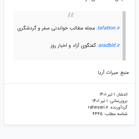
tafatton.ir
: مجله مطالب خواندنی سفر و گردشگری
aradbld.ir
: گفتگوی آزاد و اخبار روز
منبع: میراث آریا
انتشار:
1 تیر 1401
بروزرسانی:
1 تیر 1401
گردآورنده:
rahesari.ir
شناسه مطلب: 4445