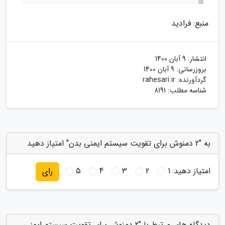
منبع: فرادید
انتشار:
9 آبان 1400
بروزرسانی:
9 آبان 1400
گردآورنده:
rahesari.ir
شناسه مطلب: 8191
به "2 دمنوش برای تقویت سیستم ایمنی بدن" امتیاز دهید
امتیاز دهید:
1
2
3
4
5
رای
دیدگاه های مرتبط با "2 دمنوش برای تقویت سیستم ایمنی