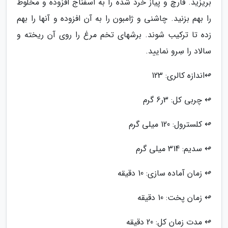
بریزید. قارچ و پیاز خرد شده را به اسفناج افزوده و مخلوط
را بهم بزنید. چاشنی و ژامبون را به آن افزوده و آنها را بهم
زده تا ترکیب شوند. برشهای تخم مرغ را روی آن ریخته و
سالاد را سِرو نمایید.
↫اندازه کالری: 123
↫ چربی کل: 3ر6 گرم
↫ کلسترول: 120 میلی گرم
↫ سدیم: 314 میلی گرم
↫ زمان آماده سازی: 10 دقیقه
↫ زمان پخت: 10 دقیقه
↫ مدت زمان کل: 20 دقیقه