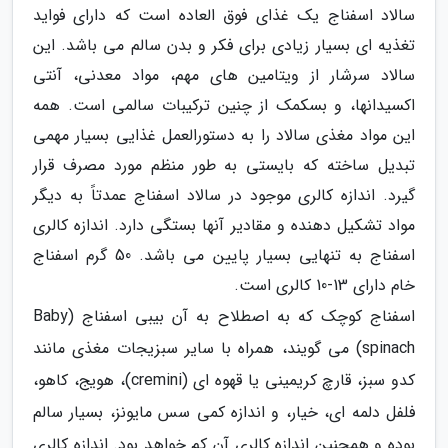
سالاد اسفناج یک غذای فوق العاده است که دارای فواید
تغذیه ای بسیار زیادی برای فکر و بدن سالم می باشد. این
سالاد سرشار از ویتامین های مهم، مواد معدنی، آنتی
اکسیدانها، و بسکمک از چنین ترکیبات سالمی است. همه
این مواد مغذی سالاد را به دستورالعمل غذایی بسیار مهمی
تبدیل ساخته که بایستی به طور منظم مورد مصرف قرار
گیرد. اندازه کالری موجود در سالاد اسفناج عمدتاً به دیگر
مواد تشکیل دهنده و مقادیر آنها بستگی دارد. اندازه کالری
اسفناج به تنهایی بسیار پایین می باشد. 50 گرم اسفناج
خام دارای 13-10 کالری است.
اسفناج کوچک که به اصطلاح به آن بیبی اسفناج (Baby
spinach) می گویند، همراه با سایر سبزیجات مغذی مانند
کدو سبز، قارچ کریمینی یا قهوه ای (cremini)، هویج، کاهو،
فلفل دلمه ای، خیار، و اندازه کمی سس مایونز، بسیار سالم
بوده و همچنین اندازه کالری آن کم خواهد بود. اندازه کالری