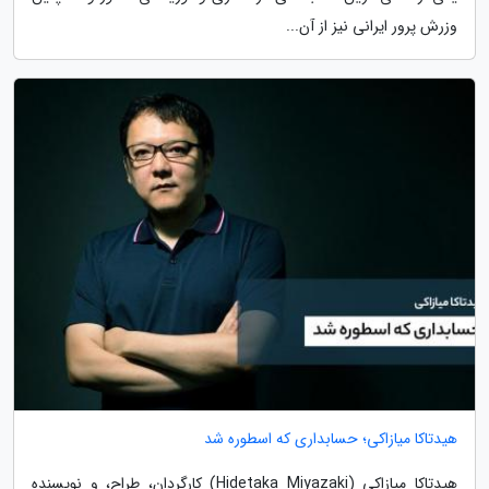
وزرش پرور ایرانی نیز از آن...
هیدتاکا میازاکی؛ حسابداری که اسطوره شد
هیدتاکا میازاکی (Hidetaka Miyazaki) کارگردان، طراح، و نویسنده