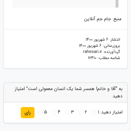
منبع: جام جم آنلاین
انتشار:
6 شهریور 1400
بروزرسانی:
6 شهریور 1400
گردآورنده:
rahesari.ir
شناسه مطلب: 12410
به "آقا و خانم! همسر شما یک انسان معمولی است" امتیاز
دهید
امتیاز دهید:
1
2
3
4
5
رای