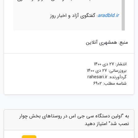
aradbld.ir
: گفتگوی آزاد و اخبار روز
منبع: همشهری آنلاین
انتشار:
27 دی 1400
بروزرسانی:
27 دی 1400
گردآورنده:
rahesari.ir
شناسه مطلب: 6902
به "اولین دستگاه سی جی اس در روستاهای بخش چوار
نصب شد" امتیاز دهید