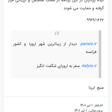
ایده پردازان در این برنامه در محک سنجش و ارزیابی قرار
گرفته و حمایت می شوند .
9929/1662
parisro.ir
: دیدار از زیباترین شهر اروپا و کشور
فرانسه
italyro.ir
: سفر به اروپای شگفت انگیز
منبع: ایرنا
انتشار:
1 تیر 1401
بروزرسانی:
1 تیر 1401