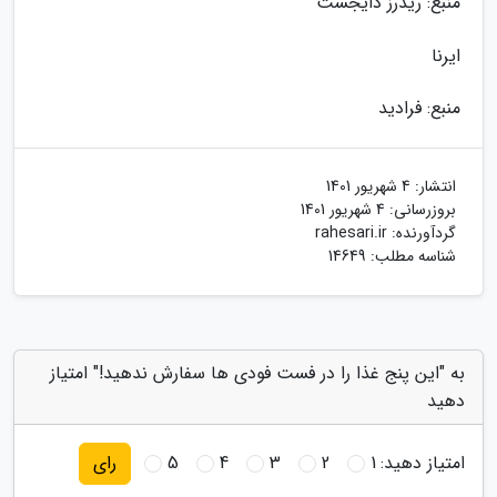
منبع: ریدرز دایجست
ایرنا
منبع: فرادید
انتشار:
4 شهریور 1401
بروزرسانی:
4 شهریور 1401
گردآورنده:
rahesari.ir
شناسه مطلب: 14649
به "این پنج غذا را در فست فودی ها سفارش ندهید!" امتیاز
دهید
امتیاز دهید:
1
2
3
4
5
رای