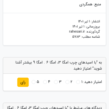
منبع: همگردی
انتشار:
1 تیر 1401
بروزرسانی:
1 تیر 1401
گردآورنده:
rahesari.ir
شناسه مطلب: 5783
به "با اسیدهای چرب امگا 3، امگا 6 . امگا 9 بیشتر آشنا
شوید" امتیاز دهید
امتیاز دهید:
1
2
3
4
5
رای
دیدگاه های مرتبط با "با اسیدهای چرب امگا 3، امگا 6 . امگا