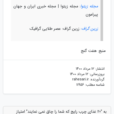
مجله زیتوا
: مجله زیتوا | مجله خبری ایران و جهان
پیرامون
زرین گراف
: زرین گراف: عصر طلایی گرافیک
منبع: هفت گنج
انتشار:
12 مرداد 1400
بروزرسانی:
12 مرداد 1400
گردآورنده:
rahesari.ir
شناسه مطلب: 11956
به "20 غذای چرب رایج که شما را چاق نمی نمایند" امتیاز