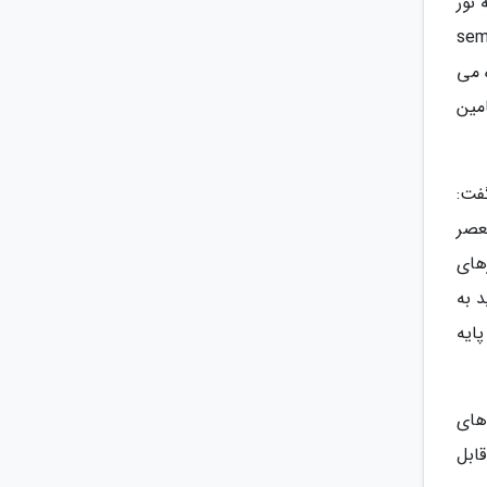
ی شهر تهران به صورت استاندارد یعنی فول کات آف (full cut off) که نور
زی در شهرهای کشور یا به صورت سمی کات آف(semi cut
آسمان تابیده می
مین
فت:
عصر
های
 به
ایه
های
ابل