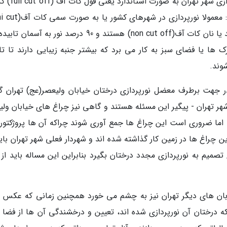
این پژوهشگر آلودگی نوری با اشاره به اینکه نورپرداز
دقیقا به سمت زمین تابیده گردد نیست، اظهار کرد: معمولا نورپردا
off) هستند و نیمی از نور به سمت آسمان می تابد یا نان کات آف(non cut off) هستند و 90 درصد نور به 
ک ها یا فضای سبز به کار می برد که بیشتر جنبه زیبایی دارند تا تا
وند.
 در جهت برطرف معضل نورپردازی درختان خیابان ولیعصر(عج) تهران گ
هر تهران - پیگیر این مسئله هستند و گاهی نیز چراغ های خیابان ولی
 اما ضروری است این چراغ ها جمع آوری شوند چراکه آن ها پروژکتور
 چراغ ها در زمین کار گذاشته شده اند و شهردار فعلی شهر تهران باید
صمیم به نورپردازی مجدد درختان بگیرد بنابراین این مساله باید از پ
خیابان های دیگر تهران نیز به چشم می خورد همچنین زمانی که عکس 
که درختان آن نورپردازی شده اند، تعیین و درخشندگی آن ها از فضا ق