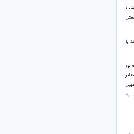
 شب
ختل
 با
 نور
ابر
بیل
 به