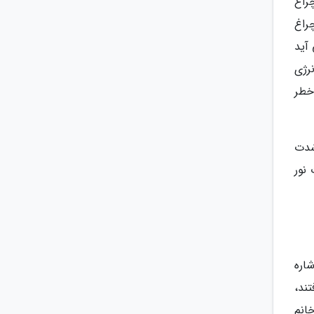
چراغ
ن چراغ
آید
نرژی
خطر
شدت
نور
اره
ند،
انم