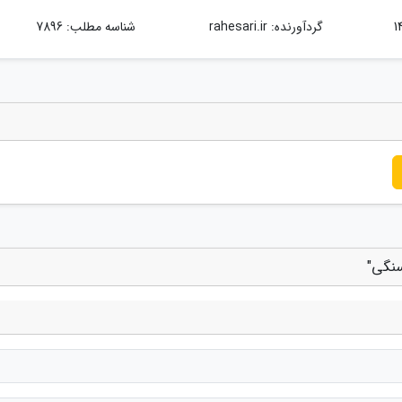
گردآورنده:
rahesari.ir
شناسه مطلب: 7896
سنگی"