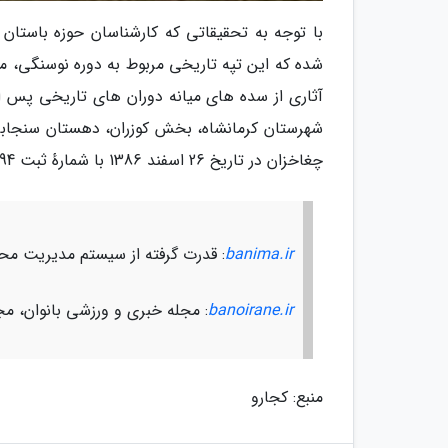
با توجه به تحقیقاتی که کارشناسان حوزه باستان
شده که این تپه تاریخی مربوط به دوره نوسنگی، 
آثاری از سده های میانه دوران های تاریخی پس از 
چغاخزان در تاریخ 26 اسفند 1386 با شمارهٔ ثبت 21794 به عنوان یکی از آثار ملی ایران به ثبت رسیده است. منبع: ایسنا
banima.ir
: قدرت گرفته از سیستم مدیریت محتو
banoirane.ir
: مجله خبری و ورزشی بانوان، مج
منبع: کجارو