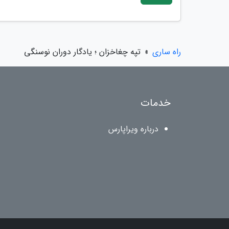
راه ساری
»
تپه چغاخزان ؛ یادگار دوران نوسنگی
خدمات
درباره ویراپارس