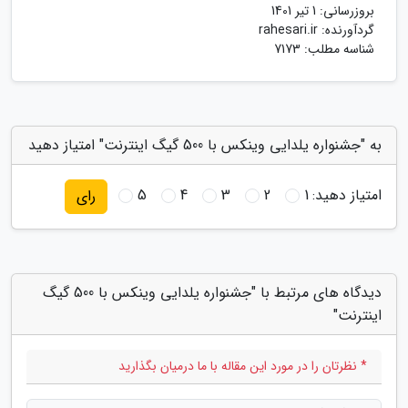
بروزرسانی:
1 تیر 1401
گردآورنده:
rahesari.ir
شناسه مطلب: 7173
به "جشنواره یلدایی وینکس با 500 گیگ اینترنت" امتیاز دهید
امتیاز دهید:
1
2
3
4
5
رای
دیدگاه های مرتبط با "جشنواره یلدایی وینکس با 500 گیگ
اینترنت"
* نظرتان را در مورد این مقاله با ما درمیان بگذارید