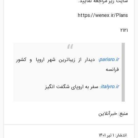
سایت زیر مراجعه نمایید.
https://wenex.ir/Plans
2121
parisro.ir
: دیدار از زیباترین شهر اروپا و کشور
فرانسه
italyro.ir
: سفر به اروپای شگفت انگیز
منبع: خبرآنلاین
انتشار:
1 تیر 1401