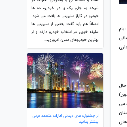
است و مسئله ای با ولخرجی ندارند، در
نتیجه به جای یک یا دو خودرو، ده ها
خودرو در گاراژ سلبریتی ها یافت می شود.
انصافاً هم باید گفت بعضی از سلبریتی ها
یام
سلیقه خوبی در انتخاب خودرو دارند و از
انی
بهترین خودروهای مدرن امروزی،...
ست و یاری
ه حال
ون)
ه می
مبر 2017 منتشر شد. داستان
از جشنواره های دیدنی امارات متحده عربی
های
بیشتر بدانید