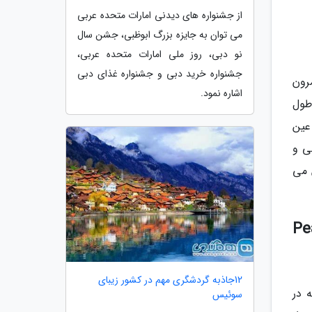
از جشنواره های دیدنی امارات متحده عربی
می توان به جایزه بزرگ ابوظبی، جشن سال
نو دبی، روز ملی امارات متحده عربی،
جشنواره خرید دبی و جشنواره غذای دبی
رون
اشاره نمود.
در طول
عین
200 در آمریکای شمالی و
ین می
Pea
12جاذبه گردشگری مهم در کشور زیبای
مس بوده که در
سوئیس