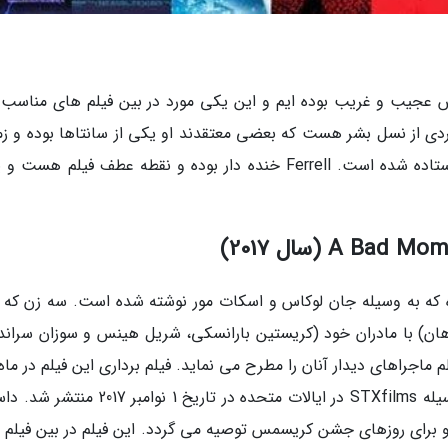
 عجیب و غریب بوده ایم و این یکی مورد در بین فیلم های مناسب ا
 از نسل بشر هست که بعضی معتقدند او یکی از سانتاها بوده و زم
که نوزاد بوده، در قالب بچه یتیم به میان مردم فرستاده شده است. Ferrell خنده دار بوده و نقطه عطف فیلم ه
 کمدی کریسمس آمریکا در سال 2017 بوده که به وسیله جان لوکاس و اسکات مور نوشته شده است. سه زن ک
هان) با مادران خود (کریستین بارانسکی، شریل هینس و سوزان سراند
ماجراهای دیدار آنان را مطرح می نماید. فیلم برداری این فیلم در ما
2017 در آتلانتا، جورجیا شروع شد و این فیلم به وسیله STXfilms در ایالات متحده در تاریخ 1 نوا
 برای روزهای جشن کریسمس توصیه می گردد. این فیلم در بین فیلم 