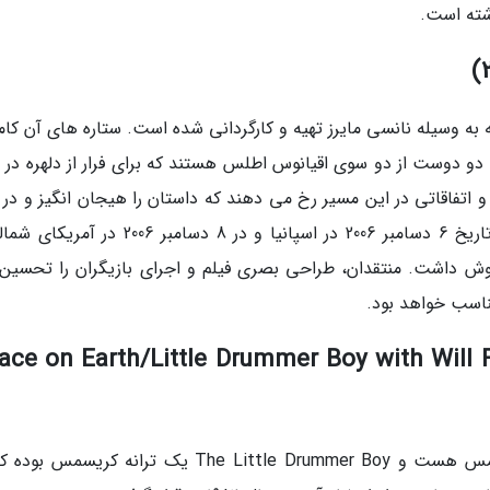
 به وسیله نانسی مایرز تهیه و کارگردانی شده است. ستاره های آن کام
ینسلت به عنوان آماندا و Iris بوده که دو دوست از دو سوی اقیانوس اطلس هستند که برای فرار از دلهره 
اتفاقاتی در این مسیر رخ می دهند که داستان را هیجان انگیز و در 
حال شاد می نمایند. The Holiday، اولین بار در تاریخ 6 دسامبر 2006 در اسپانیا و در 8 دسامبر 6
 بیش از 205 میلیون دلار فروش داشت. منتقدان، طراحی بصری فیلم و اجرای بازیگران را تحس
ناسب خواهد بود.
 ce on Earth/Little Drummer Boy with Will Ferrell & John
این فیلم، فیلم موزیکال مناسب برای جشن کریسمس هست و The Little Drummer Boy یک ترانه کریس