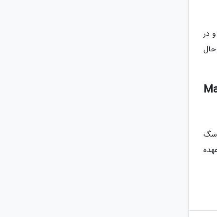
 در
حال
Mariah Care
 سگ
هده