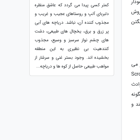
تبه سوم نمودار
کمتر کسی پیدا می گردد که عاشق منظره
 400000 در انگلستان فروش
دلبربای آلپ و روستاهای عجیب و غریب و
گتن
مجذوب کننده آن، نباشد. دریاچه های آبی
پر زرق و برق، یخچال های طبیعی، دشت
های چشم نواز سرسبز و وسیع، مجذوب
کنندهیت بی نظیری به این منطقه
بخشیده اند. وجود بستر غنی و سرشار از
 روح شریک سابق خود، یعقوب Marley دیدار می
مواهب طبیعی حاصل از کوه ها و دریاچه...
هد و یا با عواقب زندگی پس از مرگ، روبرو گردد. Scrooge
وادث
ونه
د و