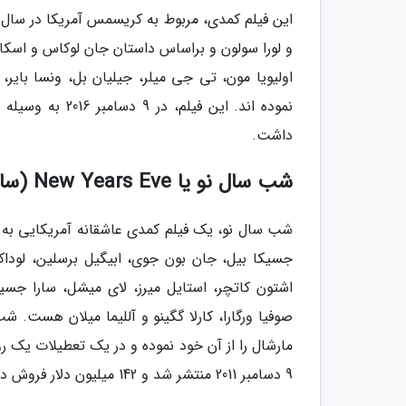
و لورا سولون و براساس داستان جان لوکاس و اسکا
اولیویا مون، تی جی میلر، جیلیان بل، ونسا بایر
داشت.
شب سال نو یا New Years Eve (سال 2011)
جسیکا بیل، جان بون جوی، ابیگیل برسلین، لوداکر
اشتون کاتچر، استایل میرز، لای میشل، سارا جس
صوفیا ورگارا، کارلا گگینو و آللیما میلان هست. 
مارشال را از آن خود نموده و در یک تعطیلات یک 
9 دسامبر 2011 منتشر شد و 142 میلیون دلار فروش داشت.