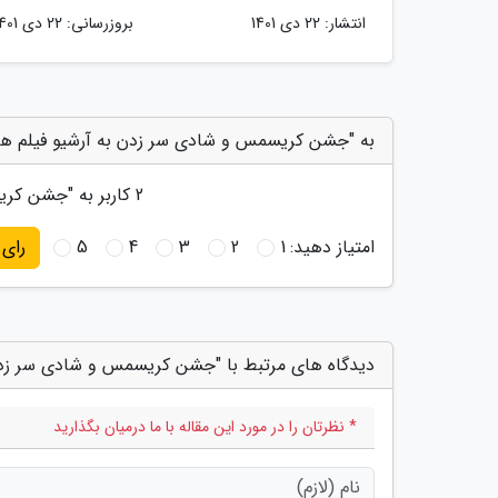
انتشار:
22 دی 1401
بروزرسانی:
22 دی 1401
به "جشن کریسمس و شادی سر زدن به آرشیو فیلم ها
2
کاربر به "
جشن کریس
امتیاز دهید:
1
2
3
4
5
رای
دیدگاه های مرتبط با "جشن کریسمس و شادی سر زدن
* نظرتان را در مورد این مقاله با ما درمیان بگذارید