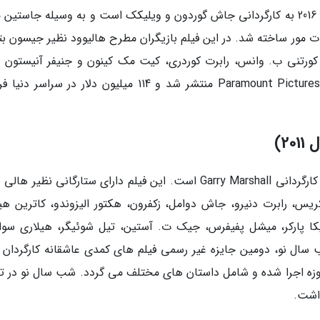
این فیلم کمدی، مربوط به کریسمس آمریکا در سال 2016 به کارگردانی جاش گوردون و ویلیکک است و به وسیله جاستی
ت مور ساخته شد. در این فیلم بازیگران مطرح هالیوود نظیر جیسون بت
، کورتنی ب. وانس، رابرت کوردری، کیت مک کینون و جنیفر آنیستون ب
نموده اند. این فیلم، در 9 دسامبر 2016 به وسیله Paramount Pictures منتشر شد و 114 میلیون دلار در س
شب سال نو، یک فیلم کمدی عاشقانه آمریکایی به کارگردانی Garry Marshall است. این فیلم دارای ستارگانی نظیر
یس، رابرت دنیرو، جاش دوامل، زکفرون، هکتور الیزوندو، کاترین هی
یکا پارکر، میشل پفیفرس، جیک ت. آستین، تیل شوئیگر، هیلاری سوا
شب سال نو، دومین جایزه غیر رسمی فیلم های کمدی عاشقانه کارگردان 
روزه اجرا شده و شامل داستان های مختلف می گردد. شب سال نو در تا