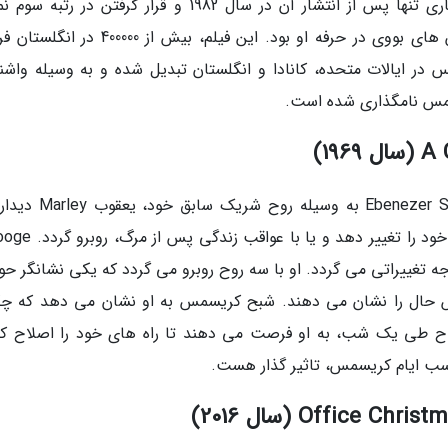
سال 1941 میلادی نوشته شده است. پیروزیت تجاری تنها پس از انتشار آن در سال 1982 و قرار گرفتن در ر
بریتانیا، منحصر بفرد بوده و یکی از برترین فروش های بووی در حرفه او بود. این فیلم، بیش از
ر ایالات متحده، کانادا و انگلستان تبدیل شده و به وسیله واشن
سمس نامگذاری شده است.
در شب کریسمس، جادوگر قدیمی به نام Ebenezer Scrooge به وسیله
گردد. همسر مرحومش به او هشدار داده که یا راه خود را تغییر د
توجه تغییراتی می گردد. او با سه روح روبرو می گردد که یکی نشانگر ح
س حال را نشان می دهند. شبح کریسمس به او نشان می دهد که چگ
رواح طی یک شب، به او فرصت می دهند تا راه های خود را اصلاح کن
ناسب ایام کریسمس، تاثیر گذار هست.