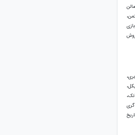
ن مالن
من،
ازی
راسر دنیا فروش
 هالی بری،
کل،
نک،
گری
ریخ