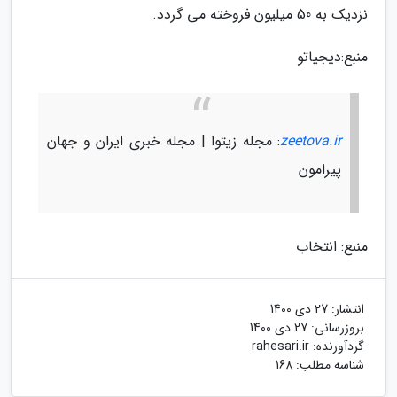
نزدیک به 50 میلیون فروخته می گردد.
منبع:دیجیاتو
zeetova.ir
: مجله زیتوا | مجله خبری ایران و جهان
پیرامون
منبع: انتخاب
انتشار:
27 دی 1400
بروزرسانی:
27 دی 1400
گردآورنده:
rahesari.ir
شناسه مطلب: 168