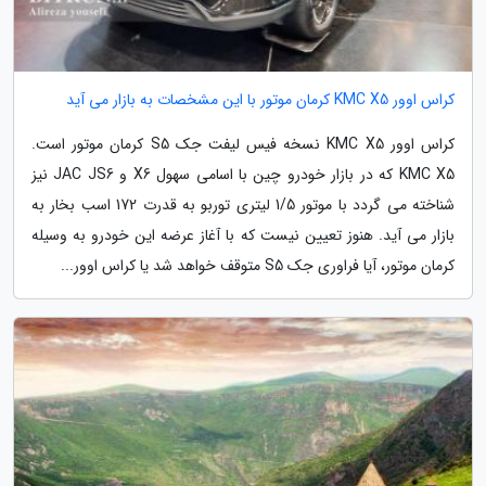
کراس اوور KMC X5 کرمان موتور با این مشخصات به بازار می آید
کراس اوور KMC X5 نسخه فیس لیفت جک S5 کرمان موتور است.
KMC X5 که در بازار خودرو چین با اسامی سهول X6 و JAC JS6 نیز
شناخته می گردد با موتور 1/5 لیتری توربو به قدرت 172 اسب بخار به
بازار می آید. هنوز تعیین نیست که با آغاز عرضه این خودرو به وسیله
کرمان موتور، آیا فراوری جک S5 متوقف خواهد شد یا کراس اوور...