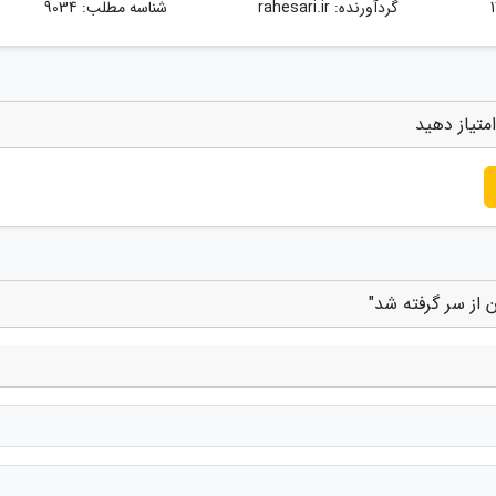
گردآورنده:
rahesari.ir
شناسه مطلب: 9034
متیاز دهید
 از سر گرفته شد"