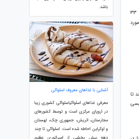
باشد.
نصف فنجان انار شامل حاوی 72 کالری است که از میان می تواند 9 میلی گرم از 1000 میلی گرم کلسیم مورد نیاز روزانه، 33
45 گرم از 71 گرم پروتئین مورد
آشنایی با غذاهای معروف اسلواکی
 تا
معرفی غذاهای اسلواکیاسلواکی کشوری زیبا
پسی
در اروپای مرکزی است و توسط کشورهای
مجارستان، اتریش، جمهوری چک، لهستان
و اوکراین احاطه شده است. اسلواکی تا چند
دهه پیش بخشی از امپراتوری عظیم
ا در