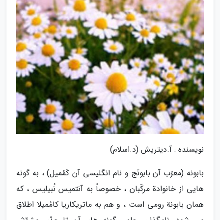
نویسنده : آ.دیتریش (د.اسلام)
بابونه (معرّب آن بابونَج و نام انگلیسی آن کَمُمیل) ، به گونه
هایی از خانوادة مرکّبان ، خصوصاً به آنتمیس نُبیلیس ، که
همان بابونة رومی است ، و هم به ماتریکاریا کامُمیلا اطلاق