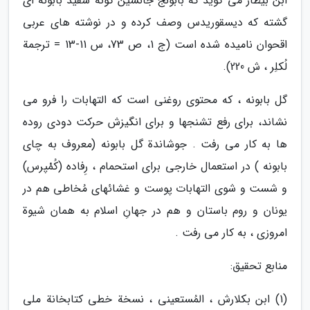
ابن بیطار می گوید که بابونج جانشین گونة سفید بابونه ای
گشته که دیسقوریدس وصف کرده و در نوشته های عربی
اقحوان نامیده شده است (ج 1، ص 73، س 11-13 = ترجمة
لُکلِر ، ش 220).
گل بابونه ، که محتوی روغنی است که التهابات را فرو می
نشاند، برای رفع تشنجها و برای انگیزش حرکت دودی روده
ها به کار می رفت . جوشاندة گل بابونه (معروف به چای
بابونه ) در استعمال خارجی برای استحمام ، رِفاده (کُمْپرس)
و شست و شوی التهابات پوست و غشائهای مُخاطی هم در
یونان و روم باستان و هم در جهانِ اسلام به همان شیوة
امروزی ، به کار می رفت .
منابع تحقیق:
(1) ابن بکلارش ، المُستعینی ، نسخة خطی کتابخانة ملی