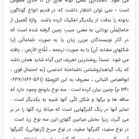
می شود. نامگذاری علمی گونه های آن تا حدّی مشوّش
است ؛ نمی توان انتظار داشت که در قدیم انواع گوناگون
بابونه را بدقت از یکدیگر تفکیک کرده باشند. واژة کَمُمیل از
خامایْمِلُن یونانی به معنی سیبِ زمین گرفته شده است که
در آثار نویسندگان عربی زبان یا به صورت خَمامالُن (یا
شکلهای مشابه آن) یا به صورت ترجمه ، تُفّاح الاَرض ، یافته
می شود. نسبتاً روشنترین تعریف این گیاه شاید همان باشد
که یک گیاهداروشناس ناشناختة اندلسی (به احتمال قوی ،
ابوالعباس النَباتی ، معروف به ابن الرّومیَّة (561-637/1166-
1240 م) چنین بیان کرده است : سه نوع بابونج وجود دارد که
ساقه ها و برگها و شکل کلّی آنها شبیه به یکدیگر است .
تمایز آنها در رنگ گلبرگهایی است که میانة زرد گلها را در بر
می گیرد، زیرا بخش میانین گلهای این سه نوع زرد است .
در نوع سفید، گلبرگها سفید، در نوع سرخ (ارغوانی)، گلبرگها