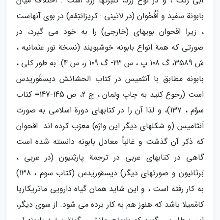
آبی رنگ ، و در نوع زرد، گلبرگها زرد است . اختلاف میان
بابونة سفید و اُقْحُوان (در لاتینی : کریزانتِمُم) در بوی آنهاست
، زیرا اقحوان بویهای (خارجی) را به خود می گیرد، در
صورتی که همة انواع بابونه خوشبویند (نسخة نور عثمانیه ،
ش 3589، گ 108 پ ، س 23- گ 109 ر، س 4). به طور کلی ،
بابونه مطابق با آنثمیس در کتاب الحشائش دیسقُوریدس
است (رجوع کنید به چاپ وِلمان ، ج 2، ص 145-147= کتاب
سوّم ، 137)، و لذا آن را در کتابهای دورة اسلامی به صورت
اَنثامیس (و شکلهای دیگر این واژه) معرّب کرده اند. اقحوان
که ذکر آن گذشت و غالباً معادل بابونه دانسته شده است
گاهی در کتابهای عربی در ترجمة پارثِنیون (در عربی ،
بَرثانیون و صورتهای دیگر) دیسقوریدس (کتاب سوم ، 138)
به کار رفته است ، و این شاید همان گیاه دارویی ماتریکاریا
کامُمیلا باشد که هنوز هم به کار برده می شود. از سوی دیگر،