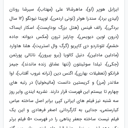
ایزابل هوپر (او)، ماهرشالا علی (مهتاب)، سیرشا رونان
(لیدی برد)، سندرا هولر (تونی اردمن)، لوپیتا نیونگو (12 سال
بردگی)، رالف فینس (هتل بزرگ بوداپست)، اسکار ایساک
(درون لوین دیویس)، چارلیز ترون (مکس دیوانه: جاده
خشم)، لئوناردو دی کاپریو (گرگ وال استریت)، هلنا هاوارد
(مادلین مادلین)، دنیل کالویا (برو بیرون)، ناتالی پورتمن
(جکی)، تیلدا سوئینتون (تنها عشاق زنده ماندند)، جیمز
فرانکو (تعطیلات بهاری)، اگنس دین (ترانه غروب آفتاب)، اوا
ملاندر (مرز) و کریستین دانست (مالیخولیا) در رتبه های
چهارم تا بیستم این فهرست قرار دارند. نشریه ایندی وایر روز
سه شنبه نیز فیلم های ایرانی کپی برابر اصل ساخته عباس
کیارستمی، جدایی به کارگردانی اصغر فرهادی و این یک
فیلم نیست ساخته جعفر پناهی را در فهرست 50 فیلم برتر