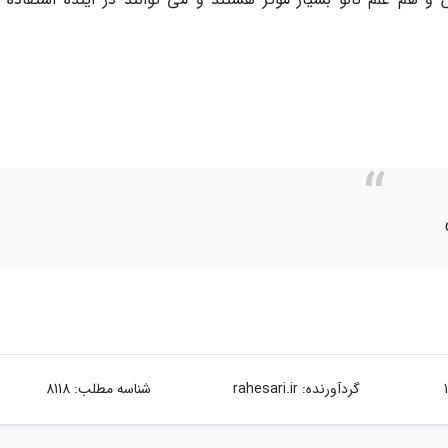
گردآورنده:
rahesari.ir
شناسه مطلب: 8118