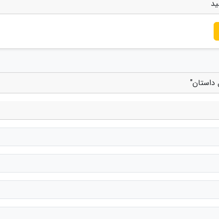
ید
 داستان"