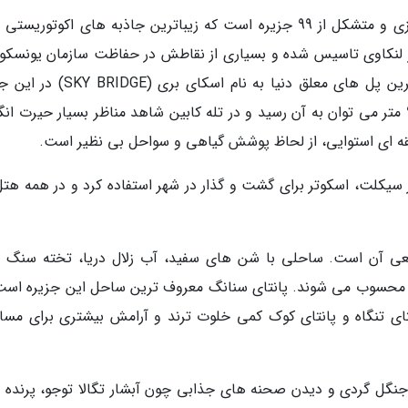
لنکاوی مجمع الجزایری در سواحل شمال غربی مالزی و متشکل از 99 جزیره است که زیباترین جاذبه های اکوتوریس
 در لنکاوی تاسیس شده و بسیاری از نقاطش در حفاظت سازمان یونسکو
باشد. همچنین یکی از زیباترین و شگفت انگیز ترین پل های معلق دنیا به نام اسکای
وجود دارد که با دو خط تلکابین به طول حدود 920 متر می توان به آن رسید و در تله کابین شاهد مناظر بسیار حیرت 
نطقه ای استوایی، از لحاظ پوشش گیاهی و سواحل بی نظیر است.
ور سیکلت، اسکوتر برای گشت و گذار در شهر استفاده کرد و در همه هتل
یعی آن است. ساحلی با شن های سفید، آب زلال دریا، تخته سنگ 
محسوب می شوند. پانتای سنانگ معروف ترین ساحل این جزیره است
تای تنگاه و پانتای کوک کمی خلوت ترند و آرامش بیشتری برای مساف
نگل گردی و دیدن صحنه های جذابی چون آبشار تگالا توجو، پرنده 