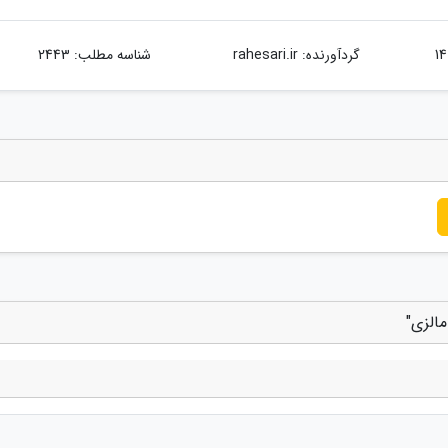
گردآورنده:
rahesari.ir
شناسه مطلب: 2443
مالزی"