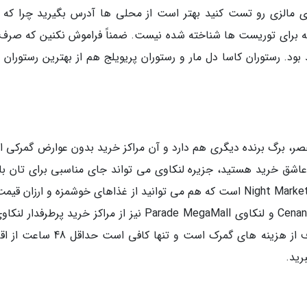
ای مالزی رو تست کنید بهتر است از محلی ها آدرس بگیرید چرا که 
 برای توریست ها شناخته شده نیست. ضمناً فراموش نکنین که صرف 
بود. رستوران کاسا دل مار و رستوران پریویلج هم از بهترین رستوران 
صر، برگ برنده دیگری هم دارد و آن مراکز خرید بدون عوارض گمرکی 
اشق خرید هستید، جزیره لنکاوی می تواند جای مناسبی برای تان با
یکی از معروف ترین بازارهای لنکاوی، بازار لنکاوی Night Market است که هم می توانید از غذاهای خوشمزه و ارزان
و هم فروشگاه های پوشاک آن بهره ببرید. Cenang Mall و لنکاوی Parade MegaMall نیز از مراکز خرید پرطرفد
حساب می آیند. این جزیره، منطقه ای آزاد و معاف از هزینه های گمرک است و تنها کافی
رید.