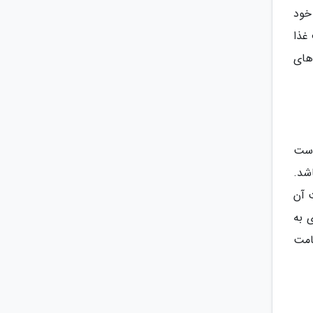
خود
غذا
های
است
شد.
 قیمت آن
ار لنکاوی به
 است حداقل 48 ساعت از اقامت