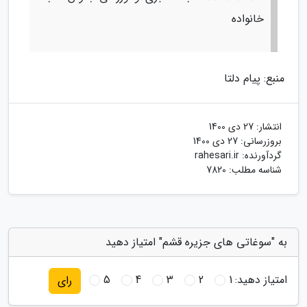
خانواده
منبع: پیام دلتا
انتشار:
27 دی 1400
بروزرسانی:
27 دی 1400
گردآورنده:
rahesari.ir
شناسه مطلب: 7820
به "سوغاتی های جزیره قشم" امتیاز دهید
امتیاز دهید:
1
2
3
4
5
رای