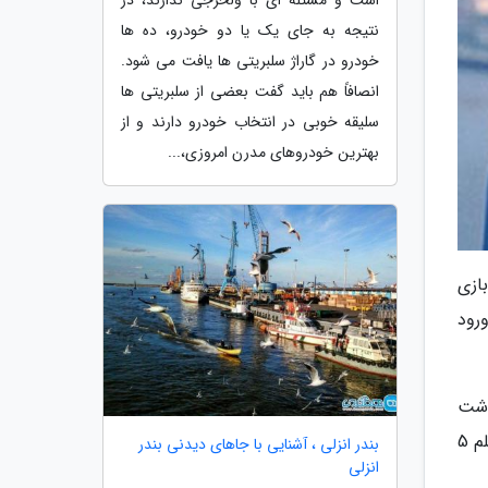
است و مسئله ای با ولخرجی ندارند، در
نتیجه به جای یک یا دو خودرو، ده ها
خودرو در گاراژ سلبریتی ها یافت می شود.
انصافاً هم باید گفت بعضی از سلبریتی ها
سلیقه خوبی در انتخاب خودرو دارند و از
بهترین خودروهای مدرن امروزی،...
ازی
ورود
نوشت
که در نگارش متن سناریوی تریلوژی پدرخوانده فرانسیس فورد کاپولا سهمی عمده داشت و البته رابرت بیتون هم که بعداً فیلم 5
بندر انزلی ، آشنایی با جاهای دیدنی بندر
انزلی