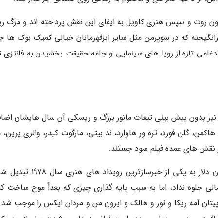
دون روت و سپس هنری کاویل به ایفای این نقش پرداخته اند و مرگ ریو
انگیخته که در سوپرمن مثل سایر ابرقهرمانان خیالی کمیک بوک ها چ
ادغامی تازه از رویا های سینمایی و جامه حقیقت بخشیدن به فانتزی ت
ن که فیلم شان اینک 40 ساله شده نیز بدون پیش بینی تبعات مانور بزرگ و ریسکی آن سال هایشان اضا
کمن، گلن فورد، تره ور هاوارد، ند بیتی، مارگوت کیدر، والری پرین، م
ر نقش های عمده فیلم سود جستند.
این فیلم 143 دقیقه ای با بودجه فراوری 55 میلیون دلار به یکی از خبرسازترین روی
الی جلوه نداد، اما به سبب پایه گذاری چیزی که بعداً موج ساخت ک
پیتان آمه ریکا و تور و هالک و ایرون من و مردان ایکس را موجب شد و