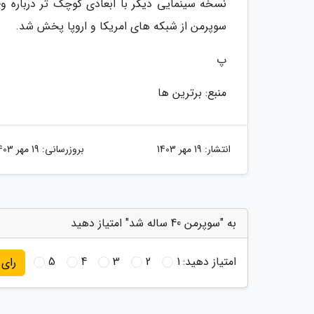
سوپرمن از شبکه های امریکا و اروپا پخش شد.
پ
منبع: برترین ها
انتشار:
19 مهر 1403
بروزرسانی:
19 مهر 1403
به "سوپرمن 40 ساله شد" امتیاز دهید
امتیاز دهید:
1
2
3
4
5
رای