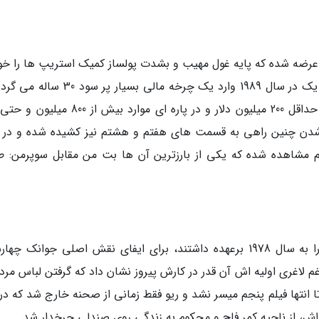
رضه شده که پایه غول مهیب و بشدت پولساز کمیک استریپ ها را خو
گذاشت و پس از فترتی 11 ساله با ساخت بت من یک در سال 1989 وارد یک چرخه مالی بسیار 
طی آن تقریباً هر اثر کمیک بوکی بر پرده نقره ای حداقل 200 میلیون دلار و در پاره ای موارد بی
ز شدن چنین راهی به قسمت های هفتم و هشتم نیز کشیده شده و در ف
هم مشاهده شده که یکی از بارزترین آن ها بت من مقابل سوپرمن: ط
فرد انتخابی مردانی که ساخت و توزیع سوپرمن را به سال 1978 برعهده داشتند، برای ایفای نقش اصلی جوانک چ
غم لاغری اولیه اش آن قدر در کارش پیروز نشان داد که گرفتن لباس مرد
 تا انتها فیلم پنجم میسر نشد و ریو فقط زمانی از صحنه خارج شد که د
ش، از ناحیه کمر فلج و محکوم به زندگی روی صندلی چرخدار شد.