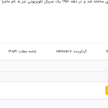
نسخه سینمایی دیگر با ابعادی کوچک تر درباره وی ساخته شد و در دهه 1950 یک سریال تلویزیونی نیز به نام
گردآورنده:
rahesari.ir
شناسه مطلب: 14859