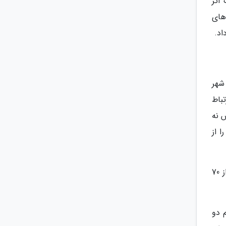
اثر
سال 2017 به جمع فیلم های
اد.
شهر
باط
 نه
 از
کوششی که به طول مدت عرضه کمیک بوک های سوپرمن (بیش از 90 سال) و مدت زمان ساخت فیلم هایش (فزون تر از 70
ید ما را از این نکته غافل کند که در سال های انتهای دهه 1940 هم دو