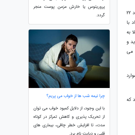
پروریتوس یا خارش مزمن پوست منجر
محققان بعد از آنالیز عوامل خطر ابتلا به بیماری های قلبی شناخته شده، پس از 10 سال پیگیری دریافتند که شادترین افراد 22
گردد.
 با
 به
د و
 می
وارد
چرا نیمه شب ها از خواب می پریم؟
 که
با این وجود، از دلایل کمبود خواب می توان
از تحریک پذیری و کاهش تمرکز در کوتاه
مدت، تا افزایش خطر چاقی، بیماری های
قلبی و دیابت نام برد.