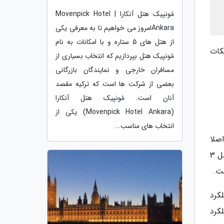
مُونپیک هتل آنکارا | Movenpick Hotel
Ankaraامروز می خواهیم تا به معرفی یکی
از هتل های 5 ستاره و با امکانات به نام
نکات
مُونپیک هتل بپردازیم که انتخاب بسیاری از
مسافران خارجی و نمایندگان بازرگانی
بعضی از شرکت ها است که ترکیه مقصد
آنان است. مُونپیک هتل آنکارا
(Movenpick Hotel Ankara) یکی از
انتخاب های مناسب...
پیکسل 4a خبر می دهد و این یعنی گوگل علی رغم رفتن دو مغز متفکر سری پیکسل 4، اصلا
دلش نمی خواهد بازار را از دست بدهد. طبیعی بود این گوشی نتواند در مقابل پرچم دار دوام بیاورد اما برابری آن با پیکسل 3
عملکرد
کرد