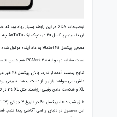
توضیحات XDA در این رابطه بسیار زیاد
آن تا ببینیم پیکسل 4a در بنچکمارک AnTuTu چه عملکردی از خود به جای گذاشت.
معرفی پیکسل 4a احتمالا به ماه آینده موکول شده است
تست مشابه در برنامه PCMark 2.0 هم همین نتیجه را رقم زد.
XL و شکست دادن رقیبی ارزشمند مثل 3a XL در تقریبا تمامی تست ها، بیانگر کیفیت بالا و عملکرد رضایت بخش آن است.
طبق
این محصول در دنیای واقعی آگاهی پیدا کنیم. فعل