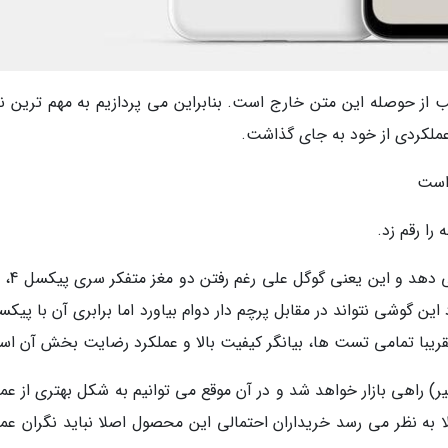
 بود که خب از حوصله این متن خارج است. بنابراین می پردازیم به مهم ترین 
نتایج بدست آمده از قدرت بالای 
 شنیده ها، پیکسل 4a در تاریخ 3 جولای (13 تیر) راهی بازار خواهد شد و در آن موقع می توانیم به شکل بهتری از 
ا به نظر می رسد خریداران احتمالی این محصول اصلا نباید نگران عمل