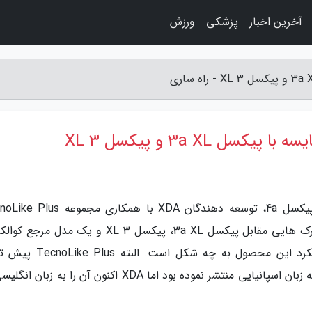
آخرین اخبار
پزشکی
ورزش
به گزارش راه ساری، بعد از آنالیز دوربین گوشی پیکسل 4a، توسعه دهندگان XDA با همک
تصمیم گرفتند گوشی مورد انتظار گوگل را در بنچمارک هایی مقابل پیکسل 3a XL، پیکسل 3 XL و یک مدل
پردازنده اسنپدراگون 865 قرار دهند تا ببینند عملکرد این محصول به چه شک
یوتیوب، آنالیز پیکسل 4a را به همراه بنچمارک آن به زبان اسپانیایی منتشر نموده بود اما XDA اکنون آن را به