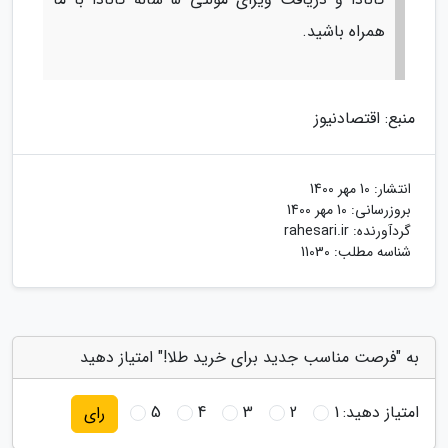
همراه باشید.
منبع: اقتصادنیوز
انتشار:
10 مهر 1400
بروزرسانی:
10 مهر 1400
گردآورنده:
rahesari.ir
شناسه مطلب: 11030
به "فرصت مناسب جدید برای خرید طلا!" امتیاز دهید
امتیاز دهید:
1
2
3
4
5
رای