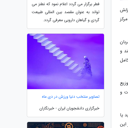
فطر برگزار می گردد اعلام نمود که نطنز می
زلش
تواند به عنوان مقصد بین المللی طبیعت
رکز
گردی و گیاهان دارویی معرفی گردد.
بان
د و
 کامل
وزیع
ت و
تصاویر منتخب دنیا ورزش در دی ماه
خبرگزاری دانشجویان ایران - خبرنگاران
د یا
این